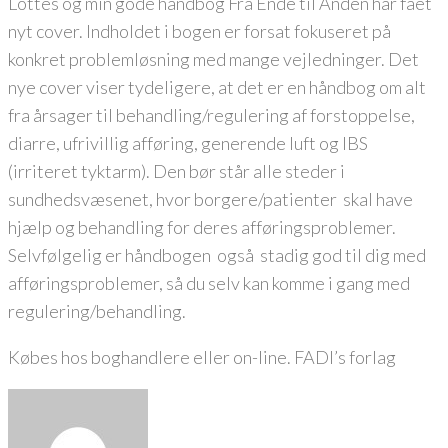
Lottes og min gode håndbog Fra Ende til Anden har fået
nyt cover. Indholdet i bogen er forsat fokuseret på
konkret problemløsning med mange vejledninger. Det
nye cover viser tydeligere, at det er en håndbog om alt
fra årsager til behandling/regulering af forstoppelse,
diarre, ufrivillig afføring, generende luft og IBS
(irriteret tyktarm). Den bør står alle steder i
sundhedsvæsenet, hvor borgere/patienter skal have
hjælp og behandling for deres afføringsproblemer.
Selvfølgelig er håndbogen også stadig god til dig med
afføringsproblemer, så du selv kan komme i gang med
regulering/behandling.
Købes hos boghandlere eller on-line. FADl’s forlag